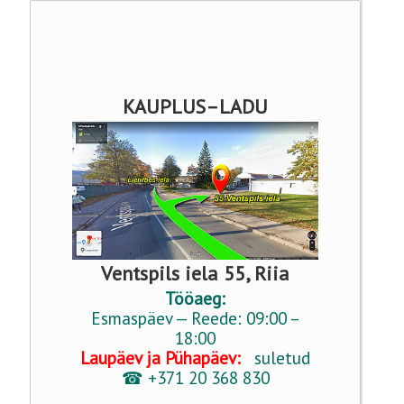
KASVUHOONETARVIKUD
KOKKUPANDAVAD AIAMAJAD
AGROKILED JA KILED
AGROKILED JA KILED
MINIKASVUHOONED / Taimalavad
KAUPLUS–LADU
PEENRAÄÄRISED JA AIARAJAD
TAIME - JA PÕÕSATOED
PEENRAÄÄRISED JA AIARAJAD
AIAMÖÖBEL
Ventspils iela 55, Riia
AIATEHNIKA
Tööaeg:
Esmaspäev — Reede: 09:00 –
KEEVITUSSEADMED JA TARVIKUD
18:00
Laupäev ja Pühapäev:
suletud
☎ +371 20 368 830
POLÜSTÜREENI LÕIKUR