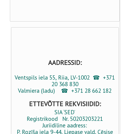
PUIDUTÖÖTLEMISE TÖÖRIISTAD
KODUKAUBAD
ISTUTUS - ÜMBERISTUTUSPOTID
PIHUSTID JA KASTMISSÜSTEEMID
AADRESSID:
HOOVILE JA AIALE
Ventspils iela 55, Riia, LV-1002 ☎ +371
20 368 830
Valmiera (ladu) ☎ +371 28 662 182
PANEELAED 3D- 2D
ETTEVÕTTE REKVISIIDID:
BEEBITOOTED
SIA ‘SED’
Registrikood Nr. 50203203221
KAUBAD LEMMIKLOOMADELE
Juriidiline aadress:
P. Rozīša iela 9-44, Liepase vald, Cēsise