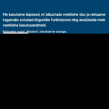
Me kasutame küpsised, et isikustada veebilehe sisu ja reklaame
←
tagamaks sotsiaalvõrgustike funktsioone ning analüüsida meie
veebilehe kasutusandmeid.
Klõpsates nupul „Nõustun“, nõustute te sellega.
Ok, Olen nõus