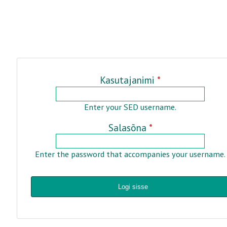
PUITKASVUHOONED
TERVIS JA ILU
KASVUHOONETARVIKUD
KOKKUPANDAVAD AIAMAJAD
AGROKILED JA KILED
AGROKILED JA KILED
MINIKASVUHOONED / Taimalavad
Kasutajanimi
*
PEENRAÄÄRISED JA AIARAJAD
TAIME - JA PÕÕSATOED
Enter your SED username.
PEENRAÄÄRISED JA AIARAJAD
Salasõna
*
AIAMÖÖBEL
Enter the password that accompanies your username.
AIATEHNIKA
KEEVITUSSEADMED JA TARVIKUD