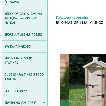
ŠILTNAMIAI
ŠILTNAMIAI
POLIKARBONATAS
RŪKYKLOS, GRILLAI, ČAVUNO
POLIKARBONATINIAI
Katalogo kategorija
INDAI, KATILAI, VIRTUVĖS
ŠILTNAMIAI
RŪKYMAS, GRILLIAI, ČIUNGO 
PRIEDAI
PLĖVINIAI ŠILTNAMIAI
SPORTUI, TURIZMUI, POILSIO
MEDINĖS ŠILTNAMIAI
SVEIKATA IR GROŽIS
ŠILTNAMIO AKSESUARAI
AGROPLĖVĖS IR PLĖVĖS
SURENKAMOS SODO
STATINĖS
SODO DARŽELIAI
DUOBĖS KRAŠTINĖS IR SODO
TAKELIAI
SODO TECHNIKA
SUVIRINIMO ĮRANGOS IR
SUVIRINIMO ĮRANGOS IR