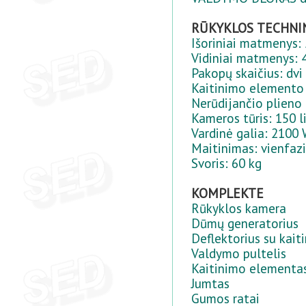
RŪKYKLOS TECHNI
Išoriniai matmenys
Vidiniai matmenys:
Pakopų skaičius: dvi
Kaitinimo elemento 
Nerūdijančio plieno 
Kameros tūris: 150 l
Vardinė galia: 2100
Maitinimas: vienfazi
Svoris: 60 kg
KOMPLEKTE
Rūkyklos kamera
Dūmų generatorius
Deflektorius su kai
Valdymo pultelis
Kaitinimo elementa
Jumtas
Gumos ratai