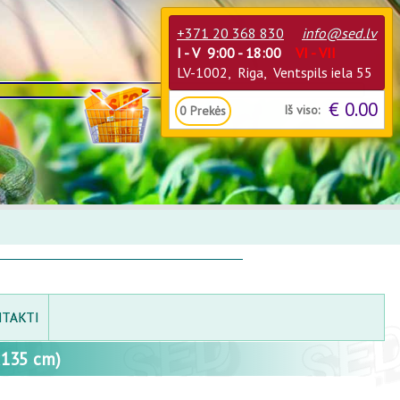
+371 20 368 830
info@sed.lv
I - V 9:00 - 18:00
VI - VII
LV-1002, Riga, Ventspils iela 55
€ 0.00
Iš viso:
0
Prekės
TAKTI
135 cm)