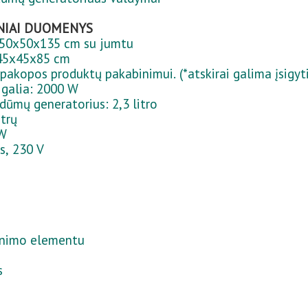
NIAI DUOMENYS
: 50x50x135 cm su jumtu
 45x45x85 cm
 pakopos produktų pakabinimui. (*atskirai galima įsigyti
galia: 2000 W
dūmų generatorius: 2,3 litro
itrų
 W
s, 230 V
tinimo elementu
s