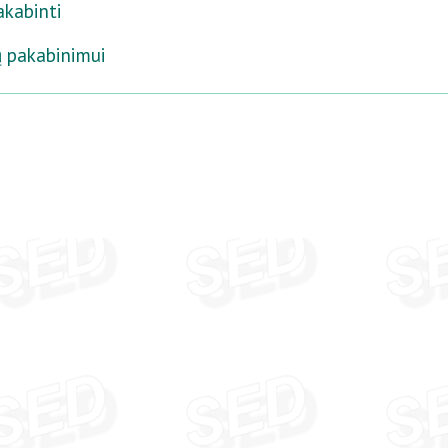
akabinti
ų pakabinimui