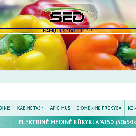
NAMŲ IR SODO PREKĖS
DINIS
KABINETAS
APIE MUS
DIDMENINĖ PREKYBA
KON
ELEKTRINĖ MEDINĖ RŪKYKLA 'A150' (50x50x
PRISIJUNGTI
MANO KABINETAS