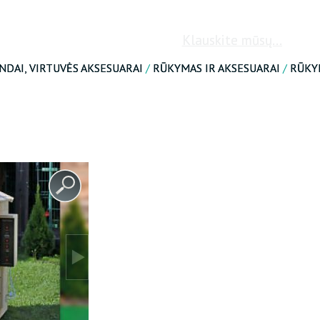
ATKURTI SLAPTAŽODĮ
Klauskite mūsų...
INDAI, VIRTUVĖS AKSESUARAI
/
RŪKYMAS IR AKSESUARAI
/
RŪKY