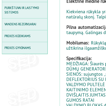
Elektrinė medinė rū
LAUKO SKĖČIAI
PURKŠTUVAI IR LAISTYMO
SODO STALO IR KĖDŽIŲ
Kiekviena rūkykla y
SISTEMOS
KOMPLEKTAI
natūralų skonį. Talp
PIKNIKO STALAI
VANDENS REZERVUARAI
Pilna automatizacij
taupymą. Galingas d
SANDĖLIAVIMO LENTYNOS
PREKĖS KŪDIKIAMS
LAUKO DAIKTADĖŽĖS IR
Mobilumas:
Rūkyklą 
SAUGYKLOS
užtikrina ilgaamžišk
PREKĖS GYVŪNAMS
LAUKO PAVĖSINĖ
Specifikacija:
SMĖLIO DĖŽĖS
MEDŽIAGA: Šiaurės 
DŪMŲ GENERATOR
SIENOS: sujungtos „s
DEFLEKTORIUS SU K
VALDYMO PULTELĖ
KAITINIMO ELEMEN
DVIŠLAITIS JUMTAS
GUMOS RATAI
VALDYMO BLOKAS dū