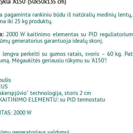
kykla 'A150' (50x50x135 cm)
ra pagaminta rankiniu būdu iš natūralių medinių lentų
ina iki 25 kg produktų.
a:
2000 W kaitinimo elementas su PID reguliatoriumi 
ūmų generatorius garantuoja idealų skonį.
lengva perkelti su gumos ratais, svoris – 60 kg. Patva
umą. Mėgaukitės geriausiu rūkymu su 'A150'!
pušis
IUS
kerspjūvio“ technologija, storis 2 cm
AITINIMO ELEMENTU: su PID termostatu
TAS: 2000 W
mų generatoriaus valdymui