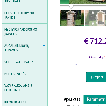
AKSESUARAI
AKSESUARAI
INDUKCIJOS ŠILDYTUVAI
POLISTIROLO PJOVIMO
SUVIRINIMO ĮRANGOS
ĮRANKIS
MEDIENOS APDOROJIMO
ĮRANGOS
€ 712.
AUGALŲ IR KRŪMŲ ATRAMOS
AUGALŲ IR KRŪMŲ
ATRAMOS
SODO ARKOS, GROTELĖS IR
Quantity
*
TVORELĖS
SODO - LAUKO BALDAI
SODO - LAUKO BALDAI
AUGALŲ ATRAMOS
SODO BALDŲ KOMPLEKTAI
KRŪMŲ ATRAMOS
BUITIES PREKĖS
SODO GĖLIŲ IR AUGALŲ
DĖŽĖS
AUGALŲ FIKSAVIMO PRIEDAI
VĀZĖS AUGALAMS IR
SODO SUOLIAI IR KĖDĖS
PERKĖLIMUI
Horizontal Tabs
Apraksts
(active
Parametri
STALAI
KIEMUI IR SODUI
tab)