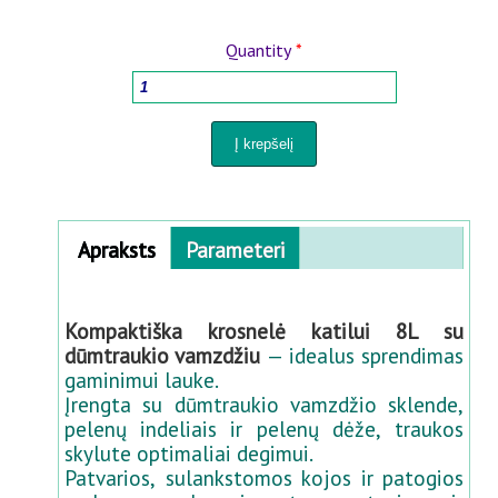
MEDIENOS APDOROJIMO ĮRANGOS
Quantity
*
BUITIES PREKĖS
VĀZĖS AUGALAMS IR PERKĖLIMUI
PURKŠTUVAI IR LAISTYMO SISTEMOS
Horizontal Tabs
Apraksts
Parameteri
(active
KIEMUI IR SODUI
tab)
Kompaktiška krosnelė katilui 8L su
PANELIŲ TVOROS 3D-2D
dūmtraukio vamzdžiu
— idealus sprendimas
gaminimui lauke.
PREKĖS KŪDIKIAMS
Įrengta su dūmtraukio vamzdžio sklende,
pelenų indeliais ir pelenų dėže, traukos
skylute optimaliai degimui.
PREKĖS GYVŪNAMS
Patvarios, sulankstomos kojos ir patogios