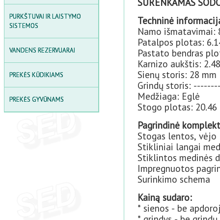
SURENKAMAS SODO 
LAUKO SKĖČIAI
PURKŠTUVAI IR LAISTYMO
Techninė informacij
SODO STALO IR KĖDŽIŲ
SISTEMOS
Namo išmatavimai: 8
KOMPLEKTAI
Patalpos plotas: 6.
PIKNIKO STALAI
VANDENS REZERVUARAI
Pastato bendras plo
Karnizo aukštis: 2.4
SANDĖLIAVIMO LENTYNOS
Sienų storis: 28 mm
PREKĖS KŪDIKIAMS
LAUKO DAIKTADĖŽĖS IR
Grindų storis: -------
SAUGYKLOS
Medžiaga: Eglė
PREKĖS GYVŪNAMS
Stogo plotas: 20.46
LAUKO PAVĖSINĖ
Pagrindinė komplekt
SMĖLIO DĖŽĖS
Stogas lentos, vėjo
Stikliniai langai me
Stiklintos medinės d
Impregnuotos pagrin
Surinkimo schema
Kainą sudaro:
* sienos - be apdoro
* grindys - be grindų