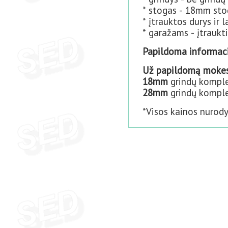
* stogas - 18mm stog
* įtrauktos durys ir 
* garažams - įtraukt
Papildoma informaci
Už papildomą mokes
18mm
grindų komple
28mm
grindų komple
*Visos kainos nurod