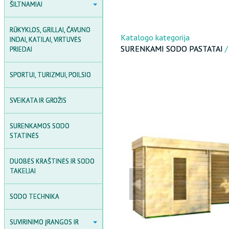
ŠILTNAMIAI
ŠILTNAMIAI
POLIKARBONATAS
RŪKYKLOS, GRILLAI, ČAVUNO
POLIKARBONATINIAI
Katalogo kategorija
INDAI, KATILAI, VIRTUVĖS
ŠILTNAMIAI
SURENKAMI SODO PASTATAI
PRIEDAI
PLĖVINIAI ŠILTNAMIAI
SPORTUI, TURIZMUI, POILSIO
MEDINĖS ŠILTNAMIAI
SVEIKATA IR GROŽIS
ŠILTNAMIO AKSESUARAI
AGROPLĖVĖS IR PLĖVĖS
SURENKAMOS SODO
STATINĖS
SODO DARŽELIAI
DUOBĖS KRAŠTINĖS IR SODO
TAKELIAI
SODO TECHNIKA
SUVIRINIMO ĮRANGOS IR
SUVIRINIMO ĮRANGOS IR