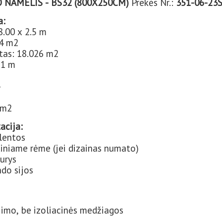
NAMELIS - BS32 (800X250CM)
Prekės Nr.:
351-06-23
a:
.00 x 2.5 m
14 m2
tas: 18.026 m2
81 m
-
 m2
acija:
 lentos
diniame rėme (jei dizainas numato)
urys
do sijos
jimo, be izoliacinės medžiagos