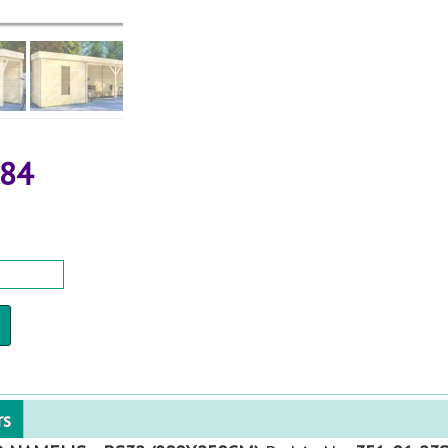
.84
rs