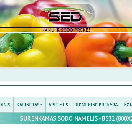
NAMŲ IR SODO PREKĖS
DINIS
KABINETAS
APIE MUS
DIDMENINĖ PREKYBA
KON
SURENKAMAS SODO NAMELIS - BS32 (800X
PRISIJUNGTI
MANO KABINETAS