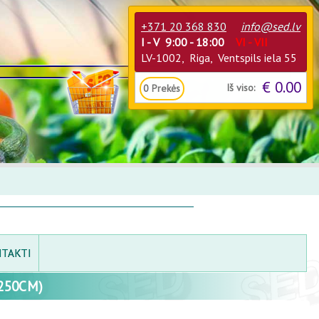
+371 20 368 830
info@sed.lv
I - V 9:00 - 18:00
VI - VII
LV-1002, Riga, Ventspils iela 55
€ 0.00
Iš viso:
0
Prekės
TAKTI
250CM)