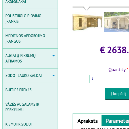
AKSESUARAI
AKSESUARAI
INDUKCIJOS ŠILDYTUVAI
POLISTIROLO PJOVIMO
SUVIRINIMO ĮRANGOS
ĮRANKIS
MEDIENOS APDOROJIMO
ĮRANGOS
€ 2638
AUGALŲ IR KRŪMŲ ATRAMOS
AUGALŲ IR KRŪMŲ
ATRAMOS
SODO ARKOS, GROTELĖS IR
Quantity
*
TVORELĖS
SODO - LAUKO BALDAI
SODO - LAUKO BALDAI
AUGALŲ ATRAMOS
SODO BALDŲ KOMPLEKTAI
KRŪMŲ ATRAMOS
BUITIES PREKĖS
SODO GĖLIŲ IR AUGALŲ
DĖŽĖS
AUGALŲ FIKSAVIMO PRIEDAI
VĀZĖS AUGALAMS IR
SODO SUOLIAI IR KĖDĖS
PERKĖLIMUI
Horizontal Tabs
Apraksts
(active
Paramete
STALAI
KIEMUI IR SODUI
tab)