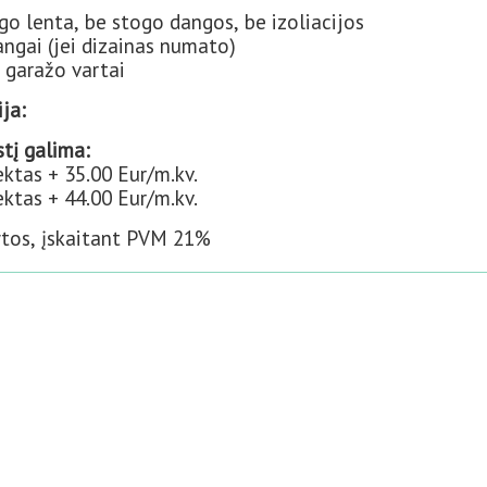
o lenta, be stogo dangos, be izoliacijos
langai (jei dizainas numato)
i garažo vartai
ja:
tį galima:
ktas + 35.00 Eur/m.kv.
ktas + 44.00 Eur/m.kv.
ytos, įskaitant PVM 21%