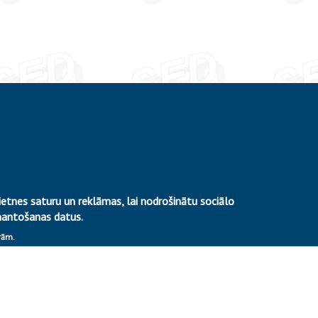
etnes saturu un reklāmas, lai nodrošinātu sociālo
mantošanas datus.
arām.