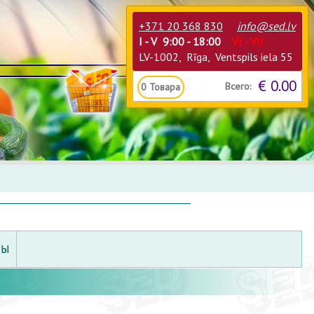
+371 20 368 830
info@sed.lv
I - V 9:00 - 18:00
VI - VII
LV-1002, Rīga, Ventspils iela 55
€ 0.00
Всего:
0
Товара
ТЫ