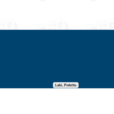
←
Labi, Piekrītu