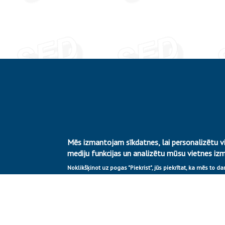
Mēs izmantojam sīkdatnes, lai personalizētu vi
mediju funkcijas un analizētu mūsu vietnes iz
Noklikšķinot uz pogas "Piekrist", jūs piekrītat, ka mēs to d