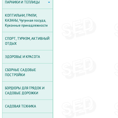
ПАРНИКИ И ТЕПЛИЦЫ
ПАРНИКИ И ТЕПЛИЦЫ
ПОЛИКАРБОНАТ
КОПТИЛЬНИ, ГРИЛИ,
ТЕПЛИЦЫ ИЗ
КАЗАНЫ, Чугунная посуда,
ПОЛИКАРБОНАТА
Кухонные принадлежности
ПЛЁНОЧНЫЕ ТЕПЛИЦЫ
СПОРТ, ТУРИЗМ, АКТИВНЫЙ
ДЕРЕВЯННЫЕ ТЕПЛИЦЫ
ОТДЫХ
АКСЕССУАРЫ ДЛЯ ТЕПЛИЦ
ЗДОРОВЬЕ И КРАСОТА
АГРОПЛЕНКИ И ПЛЕНКИ
ДЛЯ САДА
СБОРНЫЕ САДОВЫЕ
ПОСТРОЙКИ
ПАРНИКИ
БОРДЮРЫ ДЛЯ ГРЯДОК И
САДОВЫЕ ДОРОЖКИ
САДОВАЯ ТЕХНИКА