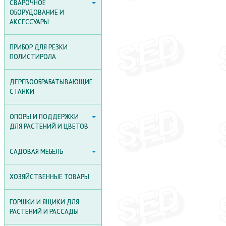
СВАРОЧНОЕ ОБОРУДОВАНИЕ
СВАРОЧНОЕ
И АКСЕССУАРЫ
ОБОРУДОВАНИЕ И
АКСЕССУАРЫ
ИНДУКЦИОННЫЕ
НАГРЕВАТЕЛИ
ПРИБОР ДЛЯ РЕЗКИ
СВАРОЧНОЕ
ПОЛИСТИРОЛА
ОБОРУДОВАНИЕ
ДЕРЕВООБРАБАТЫВАЮЩИЕ
СТАНКИ
ОПОРЫ И ПОДДЕРЖКИ ДЛЯ
ОПОРЫ И ПОДДЕРЖКИ
РАСТЕНИЙ И ЦВЕТОВ
ДЛЯ РАСТЕНИЙ И ЦВЕТОВ
САДОВЫЕ АРКИ, РЕШЁТКИ
САДОВАЯ МЕБЕЛЬ
И СЕТКИ
САДОВАЯ МЕБЕЛЬ
КОМПЛЕКТЫ САДОВОЙ
ОПОРЫ ДЛЯ РАСТЕНИЙ
МЕБЕЛИ
ХОЗЯЙСТВЕННЫЕ ТОВАРЫ
ДЕРЖАТЕЛИ ДЛЯ КУСТОВ
САДОВЫЕ ЯЩИКИ ДЛЯ
ГОРШКИ И ЯЩИКИ ДЛЯ
ЦВЕТОВ И РАСТЕНИЙ
АКСЕССУАРЫ ДЛЯ
РАСТЕНИЙ И РАССАДЫ
ФИКСАЦИИ РАСТЕНИЙ
САДОВЫЕ СКАМЕЙКИ,