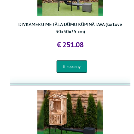
DIVKAMERU METĀLA DŪMU KŪPINĀTAVA (kurtuve
30x30x35 cm)
€ 251.08