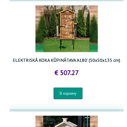
ELEKTRISKĀ KOKA KŪPINĀTAVA 'A180' (50x50x135 cm)
€ 507.27