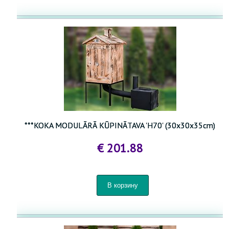
***KOKA MODULĀRĀ KŪPINĀTAVA 'H70' (30x30x35cm)
€ 201.88