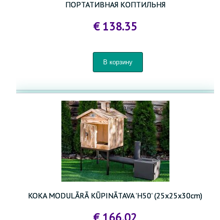
ПОРТАТИВНАЯ КОПТИЛЬНЯ
€ 138.35
ДЕРЕВООБРАБАТЫВАЮЩИЕ СТАНКИ
ХОЗЯЙСТВЕННЫЕ ТОВАРЫ
ГОРШКИ И ЯЩИКИ ДЛЯ РАСТЕНИЙ И РАССАДЫ
СПРИНКЛЕРЫ И СИСТЕМЫ ПОЛИВА
ТОВАРЫ ДЛЯ ДОМАШНЕГО ХОЗЯЙСТВА И САДА
ПАНЕЛЬНЫЕ ЗАБОРЫ 3D- 2D
ТОВАРЫ ДЛЯ ДЕТЕЙ
KOKA MODULĀRĀ KŪPINĀTAVA 'H50' (25x25x30cm)
ТОВАРЫ ДЛЯ ЖИВОТНЫХ
€ 166.02