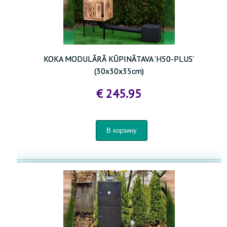
KOKA MODULĀRĀ KŪPINĀTAVA 'H50-PLUS'
(30x30x35cm)
€ 245.95