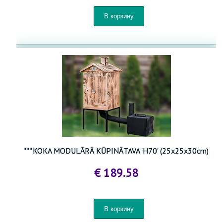
***KOKA MODULĀRĀ KŪPINĀTAVA 'H70' (25x25x30cm)
€ 189.58