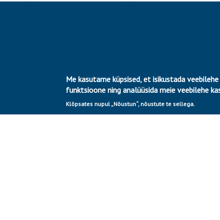
Me kasutame küpsised, et isikustada veebilehe
funktsioone ning analüüsida meie veebilehe k
Klõpsates nupul „Nõustun“, nõustute te sellega.