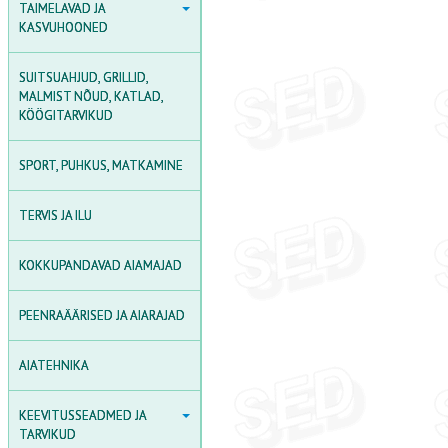
TAIMELAVAD JA
TAIMELAVAD JA
KASVUHOONED
KASVUHOONED
POLÜKARBONAAT
SUITSUAHJUD, GRILLID,
POLÜKARBONAADIST
MALMIST NÕUD, KATLAD,
KASVUHOONED
KÖÖGITARVIKUD
KILEKASVUHOONED
SPORT, PUHKUS, MATKAMINE
PUITKASVUHOONED
TERVIS JA ILU
KASVUHOONETARVIKUD
AGROKILED JA KILED
KOKKUPANDAVAD AIAMAJAD
MINIKASVUHOONED /
Taimalavad
PEENRAÄÄRISED JA AIARAJAD
AIATEHNIKA
KEEVITUSSEADMED JA
KEEVITUSSEADMED JA
TARVIKUD
TARVIKUD