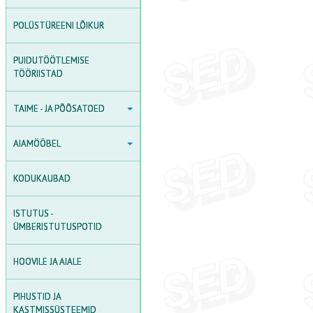
INDUKTSIOONKÜTTEKATLAD
POLÜSTÜREENI LÕIKUR
KEEVITUSSEADMED
PUIDUTÖÖTLEMISE
TÖÖRIISTAD
TAIME - JA PÕÕSATOED
TAIME - JA PÕÕSATOED
AIAKAARED, TAIMERESTID
AIAMÖÖBEL
JA AIAKESED
AIAMÖÖBEL
AIAMÖÖBLIKOMPLEKTID
TAIMETOED
KODUKAUBAD
AIALILLE- JA TAIMEKASTID
PÕÕSATOED
AIAPINGID - TOOLID JA -
ISTUTUS -
TARVIKUD TAIMEDE
DIIVANID
ÜMBERISTUTUSPOTID
KINNITAMISEKS
LAUAD
HOOVILE JA AIALE
PÄIKESEVARJUD
PIHUSTID JA
LAUAKOMPLEKTID
KASTMISSÜSTEEMID