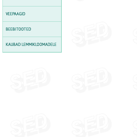
PIKNIKULAUAD
VEEPAAGID
HOIURIIULID
HOIUKASTID
BEEBITOOTED
POLÜKARBONAADIST
KAUBAD LEMMIKLOOMADELE
LEHTLAD
LIIVAKASTID