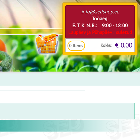
info@sedshop.ee
Tööaeg:
E. T. K. N. R.: 9:00 - 18:00
Laupäev ja Pühapäev: suletud
€ 0.00
Kokku:
0
Items