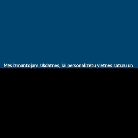
←
Mēs izmantojam sīkdatnes, lai personalizētu vietnes saturu un
reklāmas, lai nodrošinātu sociālo mediju funkcijas un analizētu
mūsu vietnes izmantošanas datus.
Noklikšķinot uz pogas "Piekrist", jūs piekrītat, ka mēs to darām.
Labi, Piekrītu