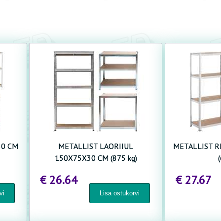
UUENDA SALASÕNA
30 CM
METALLIST LAORIIUL
METALLIST R
150X75X30 CM (875 kg)
€ 26.64
€ 27.67