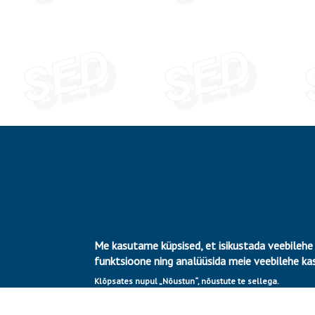
Me kasutame küpsised, et isikustada veebilehe
funktsioone ning analüüsida meie veebilehe k
Klõpsates nupul „Nõustun“, nõustute te sellega.