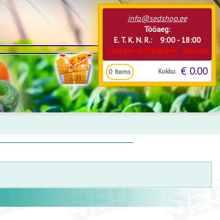
info@sedshop.ee
Tööaeg:
E. T. K. N. R.: 9:00 - 18:00
Laupäev ja Pühapäev: suletud
€ 0.00
Kokku:
0
Items