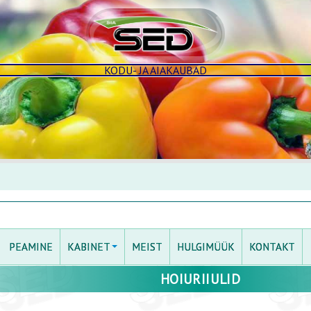
KODU- JA AIAKAUBAD
PEAMINE
KABINET
MEIST
HULGIMÜÜK
KONTAKT
HOIURIIULID
LOGI SISSE
MINU KABINET