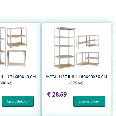
IIUL 174X80X40 CM
METALLIST RIIUL 180X90X30 CM
(600 kg)
(875 kg)
€ 28.69