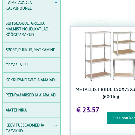
TAIMELAVAD JA
TAIMELAVAD JA
KASVUHOONED
KASVUHOONED
POLÜKARBONAAT
SUITSUAHJUD, GRILLID,
POLÜKARBONAADIST
MALMIST NÕUD, KATLAD,
KASVUHOONED
KÖÖGITARVIKUD
KILEKASVUHOONED
SPORT, PUHKUS, MATKAMINE
PUITKASVUHOONED
TERVIS JA ILU
KASVUHOONETARVIKUD
AGROKILED JA KILED
KOKKUPANDAVAD AIAMAJAD
MINIKASVUHOONED /
METALLIST RIIUL 150X75X
Taimalavad
PEENRAÄÄRISED JA AIARAJAD
(600 kg)
€ 23.57
AIATEHNIKA
KEEVITUSSEADMED JA
KEEVITUSSEADMED JA
TARVIKUD
TARVIKUD