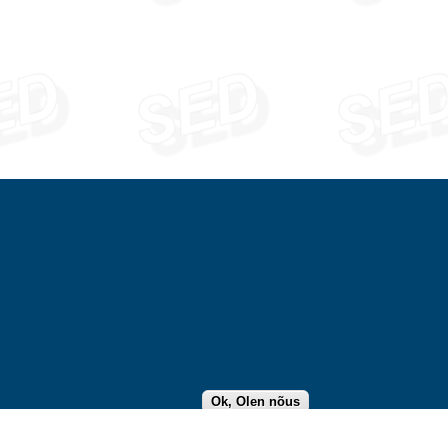
←
Ok, Olen nõus