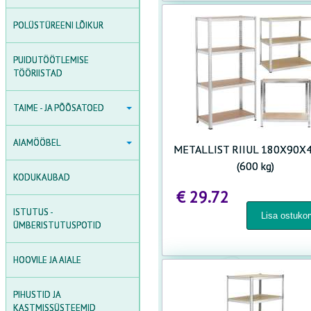
INDUKTSIOONKÜTTEKATLAD
POLÜSTÜREENI LÕIKUR
KEEVITUSSEADMED
PUIDUTÖÖTLEMISE
TÖÖRIISTAD
TAIME - JA PÕÕSATOED
TAIME - JA PÕÕSATOED
AIAKAARED, TAIMERESTID
AIAMÖÖBEL
JA AIAKESED
AIAMÖÖBEL
METALLIST RIIUL 180X90X
AIAMÖÖBLIKOMPLEKTID
(600 kg)
TAIMETOED
KODUKAUBAD
AIALILLE- JA TAIMEKASTID
PÕÕSATOED
€ 29.72
AIAPINGID - TOOLID JA -
ISTUTUS -
TARVIKUD TAIMEDE
DIIVANID
ÜMBERISTUTUSPOTID
KINNITAMISEKS
LAUAD
HOOVILE JA AIALE
PÄIKESEVARJUD
PIHUSTID JA
LAUAKOMPLEKTID
KASTMISSÜSTEEMID