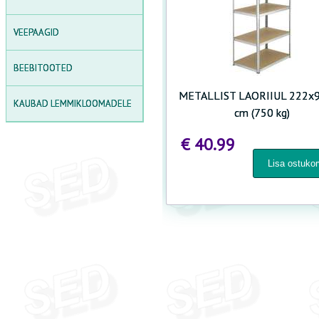
PIKNIKULAUAD
VEEPAAGID
HOIURIIULID
HOIUKASTID
BEEBITOOTED
POLÜKARBONAADIST
METALLIST LAORIIUL 222x
KAUBAD LEMMIKLOOMADELE
LEHTLAD
cm (750 kg)
LIIVAKASTID
€ 40.99