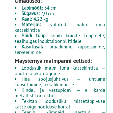
Omadused:
Läbimõõt:
34 cm
Sügavus:
7,0 cm
Kaal:
4,22 kg
Materjal:
valatud malm ilma
kattekihtita
Pliidi tüüp:
sobib kõigile tüüpidele,
sealhulgas induktsioonpliitidele
Kasutusala:
praadimine, küpsetamine,
serveerimine
Maysternya malmpanni eelised:
Looduslik malm ilma kattekihtita —
ohutu ja ökoloogiline
Hea soojusjuhtivus — ühtlane
küpsetamine, rikkalik maitse
Kindel ja vastupidav — ei karda
metallist tööriistu
Tekitab loodusliku mittetäppivuse
katte õige hoolduse korral
Teenib kümneid aastaid —