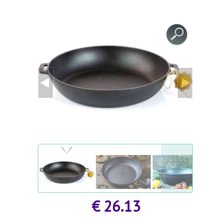
KASVUHOONETARVIKUD
KOKKUPANDAVAD AIAMAJAD
AGROKILED JA KILED
AGROKILED JA KILED
MINIKASVUHOONED / Taimalavad
PEENRAÄÄRISED JA AIARAJAD
TAIME - JA PÕÕSATOED
PEENRAÄÄRISED JA AIARAJAD
AIAMÖÖBEL
AIATEHNIKA
KEEVITUSSEADMED JA TARVIKUD
€ 26.13
POLÜSTÜREENI LÕIKUR