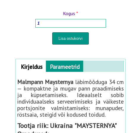
PUIDUTÖÖTLEMISE TÖÖRIISTAD
Kogus
*
KODUKAUBAD
ISTUTUS - ÜMBERISTUTUSPOTID
PIHUSTID JA KASTMISSÜSTEEMID
Horizontal Tabs
Kirjeldus
(
Parameetrid
a
HOOVILE JA AIALE
c
Malmpann Maysternya
läbimõõduga 34 cm
t
— kompaktne ja mugav pann praadimiseks
PANEELAED 3D- 2D
i
ja küpsetamiseks. Ideaalselt sobib
v
individuaalseks serveerimiseks ja väikeste
e
BEEBITOOTED
portsjonite valmistamiseks: munapuder,
t
röstsaia, steigid või kodused toidud.
a
KAUBAD LEMMIKLOOMADELE
Tootja riik: Ukraina "MAYSTERNYA"
b
)