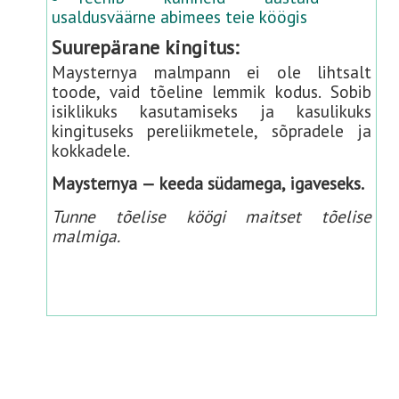
usaldusväärne abimees teie köögis
Suurepärane kingitus:
Maysternya malmpann ei ole lihtsalt
toode, vaid tõeline lemmik kodus. Sobib
isiklikuks kasutamiseks ja kasulikuks
kingituseks pereliikmetele, sõpradele ja
kokkadele.
Maysternya — keeda südamega, igaveseks.
Tunne tõelise köögi maitset tõelise
malmiga.