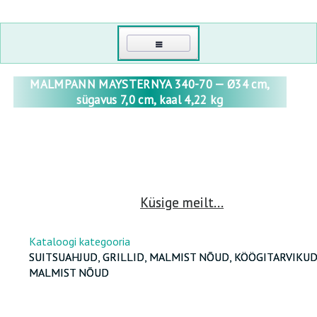
PEAMINE
MALMPANN MAYSTERNYA 340-70 — Ø34 cm,
sügavus 7,0 cm, kaal 4,22 kg
KONTAKT
MINU KABINET
LOGI SISSE
TAIMELAVAD JA KASVUHOONED
Küsige meilt...
UUENDA SALASÕNA
POLÜKARBONAADIST KASVUHOONED
SUITSUAHJUD, GRILLID, MALMIST NÕUD, KATLAD, KÖÖGITARVIKUD
HULGIMÜÜK
Kataloogi kategooria
POLÜKARBONAAT
SUITSUAHJUD, GRILLID, MALMIST NÕUD, KÖÖGITARVIKU
MEIST
MALMIST NÕUD
SPORT, PUHKUS, MATKAMINE
KILEKASVUHOONED
PUITKASVUHOONED
TERVIS JA ILU