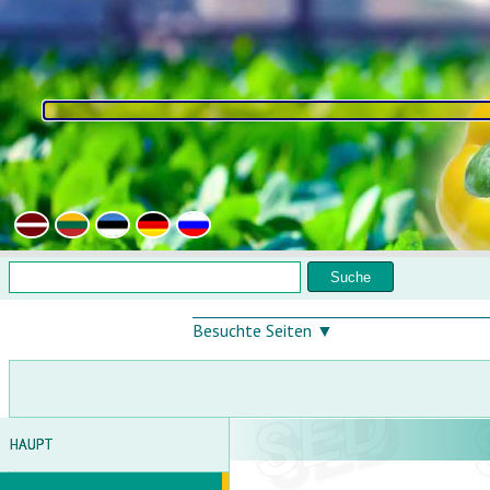
Direkt zum Inhalt
Suchformular
Suche
Besuchte Seiten ▼
HAUPT