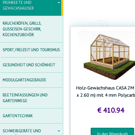
FRÜHBEETE UND
FRÜHBEETE UND
GEWÄCHSHÄUSER
GEWÄCHSHÄUSER
POLYCARBONAT
RÄUCHERÖFEN, GRILLS,
GEWÄCHSHÄUSER AUS
GUSSEISEN-GESCHIRR,
POLYCARBONAT
KÜCHENZUBEHÖR
FOLIENGEWÄCHSHAUS
SPORT, FREIZEIT UND TOURISMUS
TUNNEL
GEWÄCHSHÄUSER AUS
GESUNDHEIT UND SCHÖNHEIT
HOLZ
ZUBEHÖR FÜR
MODULGARTENGEBÄUDE
GEWÄCHSHÄUSER
Holz-Gewächshaus CASA 2M 
x 2.60 m) mit 4 mm Polycar
AGROFOLIEN UND FOLIEN
BEETEINFASSUNGEN UND
GARTENWEGE
FRÜHBEET
€ 410.94
GARTENTECHNIK
SCHWEIßGERÄTE UND
SCHWEIßGERÄTE UND