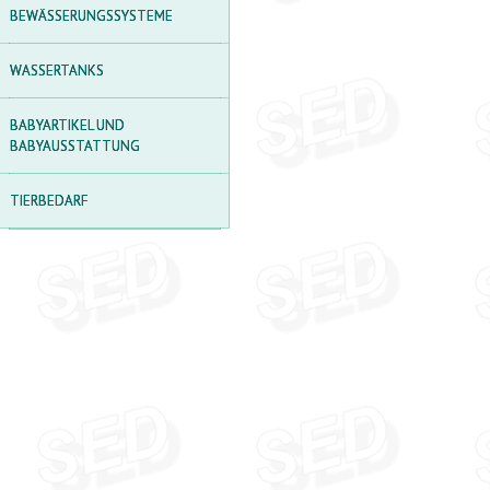
SONNENSCHIRME
BEWÄSSERUNGSSYSTEME
TISCHSETS
WASSERTANKS
PICKNICKTISCHE
BABYARTIKEL UND
LAGERREGALE
BABYAUSSTATTUNG
BOXEN ZUR
AUFBEWAHRUNG VON
TIERBEDARF
SACHEN
LAUBEN AUS
POLYCARBONAT
SANDKÄSTEN