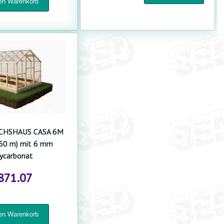
HSHAUS CASA 6M
.60 m) mit 6 mm
ycarbonat
871.07