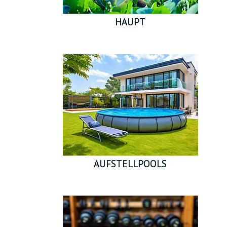
GESUNDHEIT UND SCHÖNHEIT
ZUBEHÖR FÜR GEWÄCHSHÄUSER
HAUPT
AGROFOLIEN UND FOLIEN
MODULGARTENGEBÄUDE
FRÜHBEET
AGROFOLIEN UND FOLIEN
BEETEINFASSUNGEN UND GARTENWEGE
STÜTZEN FÜR PFLANZEN UND STRÄUCHER
BEETEINFASSUNGEN UND GARTENWEGE
GARTENMÖBEL
AUFSTELLPOOLS
GARTENTECHNIK
SCHWEIßGERÄTE UND ZUBEHÖR
STYROPORSCHNEIDER