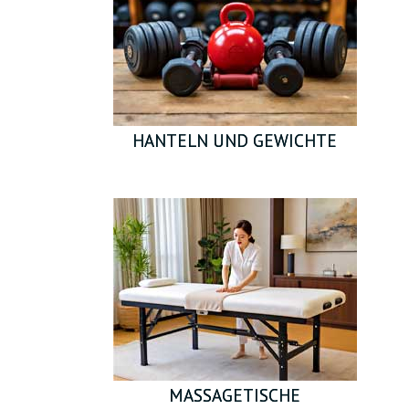
HOLZBEARBEITUNGSMASCHINEN
HAUSHALTSWAREN
HANTELN UND GEWICHTE
TÖPFE FÜR PFLANZEN UND UMPFLANZEN
SPRÜHGERÄTE UND BEWÄSSERUNGSSYSTEME
FÜR HOF UND GARTEN
STABMATTENZÄUNE 3D- 2D
BABYARTIKEL UND BABYAUSSTATTUNG
MASSAGETISCHE
TIERBEDARF