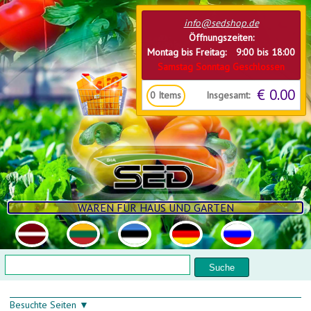
Direkt zum Inhalt
info@sedshop.de
Öffnungszeiten:
Montag bis Freitag: 9:00 bis 18:00
Samstag Sonntag Geschlossen
€ 0.00
Insgesamt:
0
Items
WAREN FÜR HAUS UND GARTEN
Suchformular
Suche
Besuchte Seiten ▼