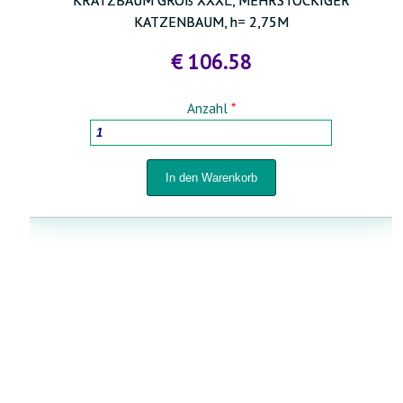
KRATZBAUM GROß XXXL, MEHRSTÖCKIGER
KATZENBAUM, h= 2,75M
€ 106.58
Anzahl
*