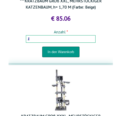
***KRATZBAUM GROß XXL, MEHRSTÖCKIGER
KATZENBAUM, h= 1,70 M (Farbe: Beige)
€ 85.06
Anzahl
*