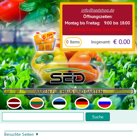
Direkt zum Inhalt
info@sedshop.de
Öffnungszeiten:
Montag bis Freitag: 9:00 bis 18:00
Samstag Sonntag Geschlossen
€ 0.00
Insgesamt:
0
Items
WAREN FÜR HAUS UND GARTEN
Suchformular
Suche
Besuchte Seiten ▼