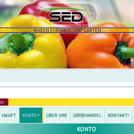
WAREN FÜR HAUS UND GARTEN
rn
(aktiver Reiter)
HAUPT
KONTO
ÜBER UNS
GROẞHANDEL
KONTAKTI
KONTO
EINLOGGEN