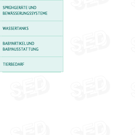
TISCHE
SPRÜHGERÄTE UND
SONNENSCHIRME
BEWÄSSERUNGSSYSTEME
TISCHSETS
WASSERTANKS
PICKNICKTISCHE
BABYARTIKEL UND
LAGERREGALE
BABYAUSSTATTUNG
BOXEN ZUR
AUFBEWAHRUNG VON
TIERBEDARF
SACHEN
LAUBEN AUS
POLYCARBONAT
SANDKÄSTEN