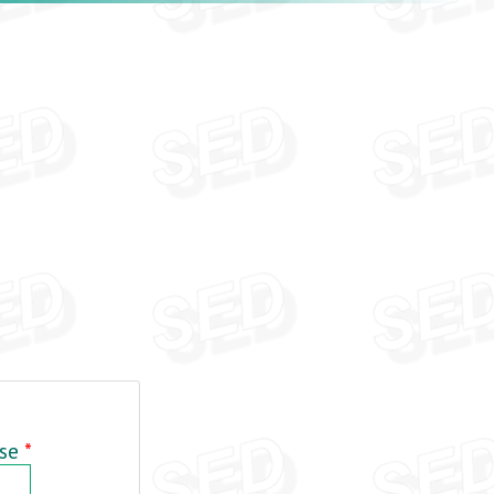
sse
*