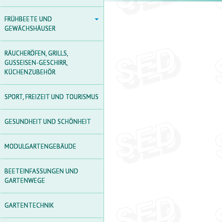
FRÜHBEETE UND
FRÜHBEETE UND
GEWÄCHSHÄUSER
GEWÄCHSHÄUSER
POLYCARBONAT
RÄUCHERÖFEN, GRILLS,
GEWÄCHSHÄUSER AUS
GUSSEISEN-GESCHIRR,
POLYCARBONAT
KÜCHENZUBEHÖR
FOLIENGEWÄCHSHAUS
SPORT, FREIZEIT UND TOURISMUS
TUNNEL
GEWÄCHSHÄUSER AUS
GESUNDHEIT UND SCHÖNHEIT
HOLZ
ZUBEHÖR FÜR
MODULGARTENGEBÄUDE
GEWÄCHSHÄUSER
AGROFOLIEN UND FOLIEN
BEETEINFASSUNGEN UND
GARTENWEGE
FRÜHBEET
GARTENTECHNIK