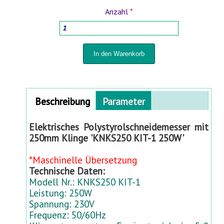
Anzahl
*
HOLZBEARBEITUNGSMASCHINEN
HAUSHALTSWAREN
TÖPFE FÜR PFLANZEN UND UMPFLANZEN
Horizontal Tabs
Beschreibung
(
Parameter
SPRÜHGERÄTE UND BEWÄSSERUNGSSYSTEME
a
k
Elektrisches Polystyrolschneidemesser mit
t
FÜR HOF UND GARTEN
250mm Klinge 'KNKS250 KIT-1 250W'
i
v
*Maschinelle Übersetzung
STABMATTENZÄUNE 3D- 2D
e
Technische Daten:
r
Modell Nr.: KNKS250 KIT-1
R
BABYARTIKEL UND BABYAUSSTATTUNG
Leistung: 250W
e
Spannung: 230V
i
Frequenz: 50/60Hz
TIERBEDARF
t