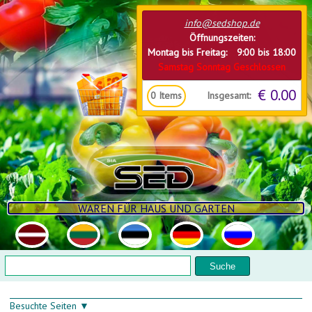
Direkt zum Inhalt
info@sedshop.de
Öffnungszeiten:
Montag bis Freitag: 9:00 bis 18:00
Samstag Sonntag Geschlossen
€ 0.00
Insgesamt:
0
Items
WAREN FÜR HAUS UND GARTEN
Suchformular
Suche
Besuchte Seiten ▼