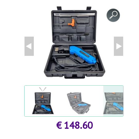
GESUNDHEIT UND SCHÖNHEIT
ZUBEHÖR FÜR GEWÄCHSHÄUSER
AGROFOLIEN UND FOLIEN
MODULGARTENGEBÄUDE
FRÜHBEET
AGROFOLIEN UND FOLIEN
BEETEINFASSUNGEN UND GARTENWEGE
STÜTZEN FÜR PFLANZEN UND STRÄUCHER
BEETEINFASSUNGEN UND GARTENWEGE
GARTENMÖBEL
GARTENTECHNIK
SCHWEIßGERÄTE UND ZUBEHÖR
€ 148.60
STYROPORSCHNEIDER