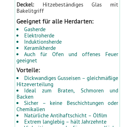
i
Deckel:
Hitzebeständiges Glas mit
t
Bakelitgriff
e
Geeignet für alle Herdarten:
r
)
Gasherde
Elektroherde
Induktionsherde
Keramikherde
Auch für Ofen und offenes Feuer
geeignet
Vorteile:
Dickwandiges Gusseisen – gleichmäßige
Hitzeverteilung
Ideal zum Braten, Schmoren und
Backen
Sicher – keine Beschichtungen oder
Chemikalien
Natürliche Antihaftschicht – Ölfilm
Extrem langlebig – hält Jahrzehnte