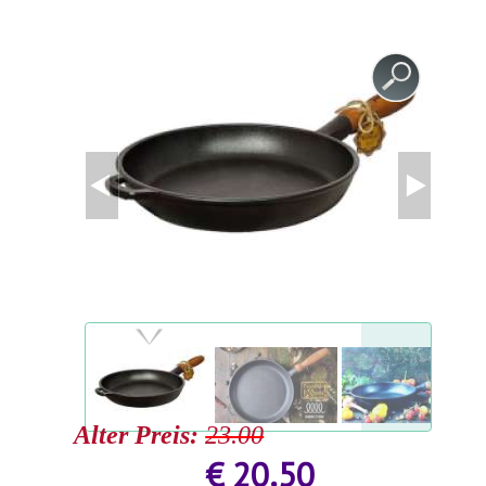
GESUNDHEIT UND SCHÖNHEIT
ZUBEHÖR FÜR GEWÄCHSHÄUSER
AGROFOLIEN UND FOLIEN
MODULGARTENGEBÄUDE
FRÜHBEET
AGROFOLIEN UND FOLIEN
BEETEINFASSUNGEN UND GARTENWEGE
STÜTZEN FÜR PFLANZEN UND STRÄUCHER
BEETEINFASSUNGEN UND GARTENWEGE
GARTENMÖBEL
GARTENTECHNIK
SCHWEIßGERÄTE UND ZUBEHÖR
Alter Preis:
23.00
€ 20.50
STYROPORSCHNEIDER