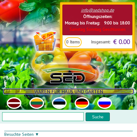
Direkt zum Inhalt
info@sedshop.de
Öffnungszeiten:
Montag bis Freitag: 9:00 bis 18:00
Samstag Sonntag Geschlossen
€ 0.00
Insgesamt:
0
Items
WAREN FÜR HAUS UND GARTEN
Suchformular
Suche
Besuchte Seiten ▼