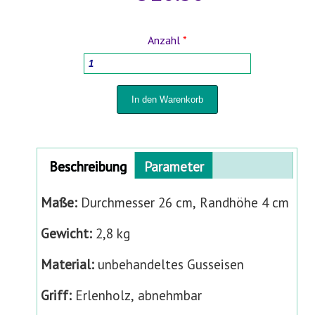
HOLZBEARBEITUNGSMASCHINEN
Anzahl
*
HAUSHALTSWAREN
TÖPFE FÜR PFLANZEN UND UMPFLANZEN
SPRÜHGERÄTE UND BEWÄSSERUNGSSYSTEME
Horizontal Tabs
Beschreibung
(
Parameter
a
FÜR HOF UND GARTEN
k
Maße:
Durchmesser 26 cm, Randhöhe 4 cm
t
i
STABMATTENZÄUNE 3D- 2D
Gewicht:
2,8 kg
v
e
Material:
unbehandeltes Gusseisen
BABYARTIKEL UND BABYAUSSTATTUNG
r
R
Griff:
Erlenholz, abnehmbar
TIERBEDARF
e