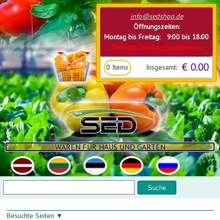
Direkt zum Inhalt
info@sedshop.de
Öffnungszeiten:
Montag bis Freitag: 9:00 bis 18:00
Samstag Sonntag Geschlossen
€ 0.00
Insgesamt:
0
Items
WAREN FÜR HAUS UND GARTEN
Suchformular
Suche
Besuchte Seiten ▼