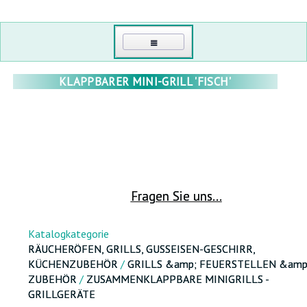
HAUPT
KLAPPBARER MINI-GRILL 'FISCH'
KONTAKTI
MEIN KONTO
EINLOGGEN
FRÜHBEETE UND GEWÄCHSHÄUSER
Fragen Sie uns...
PASSWORT ERNEUERN
GEWÄCHSHÄUSER AUS POLYCARBONAT
RÄUCHERÖFEN, GRILLS, GUSSEISEN-GESCHIRR, KESSEL,
GROẞHANDEL
Katalogkategorie
KÜCHENZUBEHÖR
POLYCARBONAT
RÄUCHERÖFEN, GRILLS, GUSSEISEN-GESCHIRR,
ÜBER UNS
KÜCHENZUBEHÖR
/
GRILLS &amp; FEUERSTELLEN &amp
FOLIENGEWÄCHSHAUS TUNNEL
ZUBEHÖR
/
ZUSAMMENKLAPPBARE MINIGRILLS -
SPORT, FREIZEIT UND TOURISMUS
GRILLGERÄTE
GEWÄCHSHÄUSER AUS HOLZ