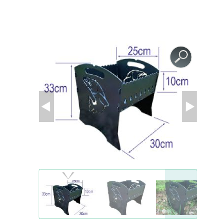
GESUNDHEIT UND SCHÖNHEIT
ZUBEHÖR FÜR GEWÄCHSHÄUSER
AGROFOLIEN UND FOLIEN
MODULGARTENGEBÄUDE
FRÜHBEET
AGROFOLIEN UND FOLIEN
BEETEINFASSUNGEN UND GARTENWEGE
STÜTZEN FÜR PFLANZEN UND STRÄUCHER
BEETEINFASSUNGEN UND GARTENWEGE
GARTENMÖBEL
GARTENTECHNIK
SCHWEIßGERÄTE UND ZUBEHÖR
STYROPORSCHNEIDER