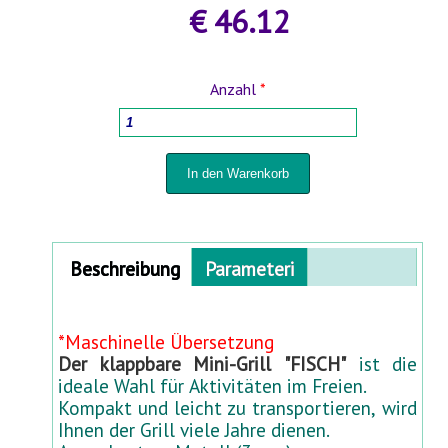
€ 46.12
HOLZBEARBEITUNGSMASCHINEN
Anzahl
*
HAUSHALTSWAREN
TÖPFE FÜR PFLANZEN UND UMPFLANZEN
SPRÜHGERÄTE UND BEWÄSSERUNGSSYSTEME
Horizontal Tabs
Beschreibung
Parameteri
FÜR HOF UND GARTEN
(aktiver
Reiter)
STABMATTENZÄUNE 3D- 2D
*Maschinelle Übersetzung
Der klappbare Mini-Grill "FISCH"
ist die
BABYARTIKEL UND BABYAUSSTATTUNG
ideale Wahl für Aktivitäten im Freien.
Kompakt und leicht zu transportieren, wird
Ihnen der Grill viele Jahre dienen.
TIERBEDARF