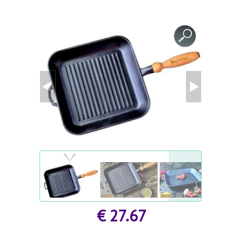
GESUNDHEIT UND SCHÖNHEIT
ZUBEHÖR FÜR GEWÄCHSHÄUSER
AGROFOLIEN UND FOLIEN
MODULGARTENGEBÄUDE
FRÜHBEET
AGROFOLIEN UND FOLIEN
BEETEINFASSUNGEN UND GARTENWEGE
STÜTZEN FÜR PFLANZEN UND STRÄUCHER
BEETEINFASSUNGEN UND GARTENWEGE
GARTENMÖBEL
GARTENTECHNIK
SCHWEIßGERÄTE UND ZUBEHÖR
€ 27.67
STYROPORSCHNEIDER