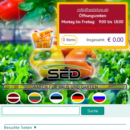
Direkt zum Inhalt
info@sedshop.de
Öffnungszeiten:
Montag bis Freitag: 9:00 bis 18:00
Samstag Sonntag Geschlossen
€ 0.00
Insgesamt:
0
Items
WAREN FÜR HAUS UND GARTEN
Suchformular
Suche
Besuchte Seiten ▼