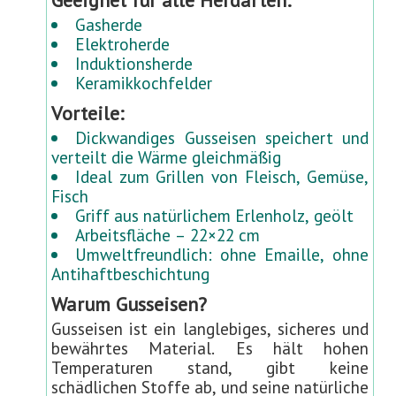
Geeignet für alle Herdarten:
t
Gasherde
e
Elektroherde
r
Induktionsherde
)
Keramikkochfelder
Vorteile:
Dickwandiges Gusseisen speichert und
verteilt die Wärme gleichmäßig
Ideal zum Grillen von Fleisch, Gemüse,
Fisch
Griff aus natürlichem Erlenholz, geölt
Arbeitsfläche – 22×22 cm
Umweltfreundlich: ohne Emaille, ohne
Antihaftbeschichtung
Warum Gusseisen?
Gusseisen ist ein langlebiges, sicheres und
bewährtes Material. Es hält hohen
Temperaturen stand, gibt keine
schädlichen Stoffe ab, und seine natürliche