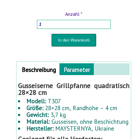
Anzahl
*
HOLZBEARBEITUNGSMASCHINEN
HAUSHALTSWAREN
TÖPFE FÜR PFLANZEN UND UMPFLANZEN
Horizontal Tabs
SPRÜHGERÄTE UND BEWÄSSERUNGSSYSTEME
Beschreibung
(
Parameter
a
k
FÜR HOF UND GARTEN
Gusseiserne Grillpfanne quadratisch
t
28×28 cm
i
STABMATTENZÄUNE 3D- 2D
Modell:
T307
v
Größe:
28×28 cm, Randhöhe – 4 cm
e
Gewicht:
3,7 kg
r
BABYARTIKEL UND BABYAUSSTATTUNG
Material:
Gusseisen, ohne Beschichtung
R
Hersteller:
MAYSTERNYA, Ukraine
e
TIERBEDARF
i