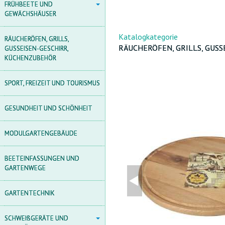
FRÜHBEETE UND
FRÜHBEETE UND
GEWÄCHSHÄUSER
GEWÄCHSHÄUSER
POLYCARBONAT
Katalogkategorie
RÄUCHERÖFEN, GRILLS,
GEWÄCHSHÄUSER AUS
RÄUCHERÖFEN, GRILLS, GUS
GUSSEISEN-GESCHIRR,
POLYCARBONAT
KÜCHENZUBEHÖR
FOLIENGEWÄCHSHAUS
SPORT, FREIZEIT UND TOURISMUS
TUNNEL
GEWÄCHSHÄUSER AUS
GESUNDHEIT UND SCHÖNHEIT
HOLZ
ZUBEHÖR FÜR
MODULGARTENGEBÄUDE
GEWÄCHSHÄUSER
AGROFOLIEN UND FOLIEN
BEETEINFASSUNGEN UND
GARTENWEGE
FRÜHBEET
GARTENTECHNIK
SCHWEIßGERÄTE UND
SCHWEIßGERÄTE UND