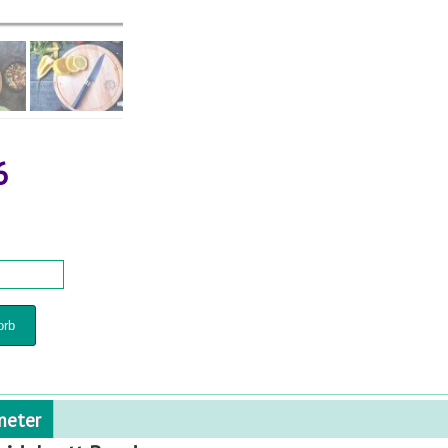
6
meter