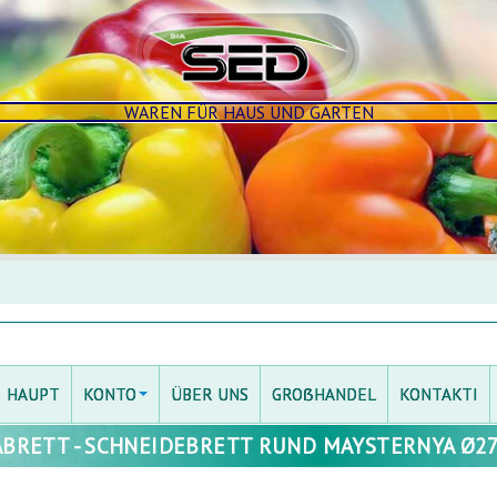
WAREN FÜR HAUS UND GARTEN
HAUPT
KONTO
ÜBER UNS
GROẞHANDEL
KONTAKTI
ABRETT - SCHNEIDEBRETT RUND MAYSTERNYA Ø27 c
EINLOGGEN
MEIN KONTO