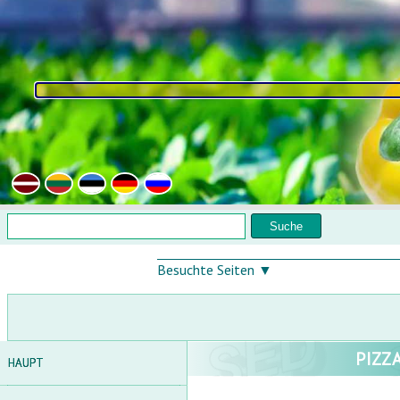
Direkt zum Inhalt
Suchformular
Suche
Besuchte Seiten ▼
PIZZ
HAUPT