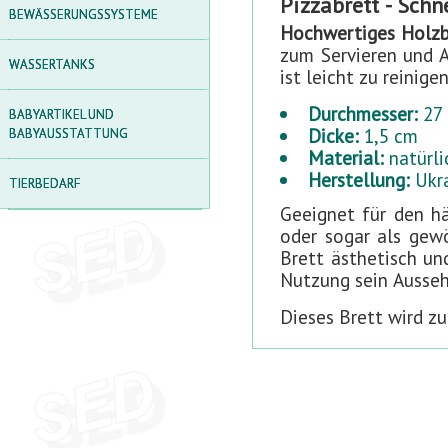
Pizzabrett - Sch
SONNENSCHIRME
BEWÄSSERUNGSSYSTEME
Hochwertiges Holzb
TISCHSETS
zum Servieren und A
WASSERTANKS
ist leicht zu reinigen
PICKNICKTISCHE
Durchmesser:
27
BABYARTIKEL UND
LAGERREGALE
Dicke:
1,5 cm
BABYAUSSTATTUNG
BOXEN ZUR
Material:
natürli
AUFBEWAHRUNG VON
Herstellung:
Ukr
TIERBEDARF
SACHEN
Geeignet für den hä
LAUBEN AUS
oder sogar als gewö
POLYCARBONAT
Brett ästhetisch un
Nutzung sein Ausseh
SANDKÄSTEN
Dieses Brett wird zu