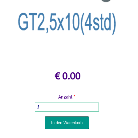
GESUNDHEIT UND SCHÖNHEIT
ZUBEHÖR FÜR GEWÄCHSHÄUSER
AGROFOLIEN UND FOLIEN
MODULGARTENGEBÄUDE
FRÜHBEET
AGROFOLIEN UND FOLIEN
BEETEINFASSUNGEN UND GARTENWEGE
STÜTZEN FÜR PFLANZEN UND STRÄUCHER
BEETEINFASSUNGEN UND GARTENWEGE
€ 0.00
GARTENMÖBEL
Anzahl
*
GARTENTECHNIK
SCHWEIßGERÄTE UND ZUBEHÖR
STYROPORSCHNEIDER