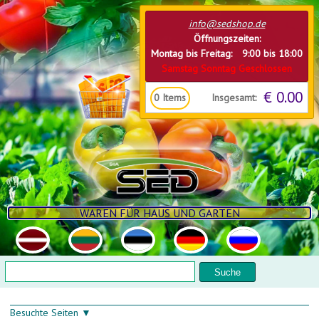
Direkt zum Inhalt
info@sedshop.de
Öffnungszeiten:
Montag bis Freitag: 9:00 bis 18:00
Samstag Sonntag Geschlossen
€ 0.00
Insgesamt:
0
Items
WAREN FÜR HAUS UND GARTEN
Suchformular
Suche
Besuchte Seiten ▼