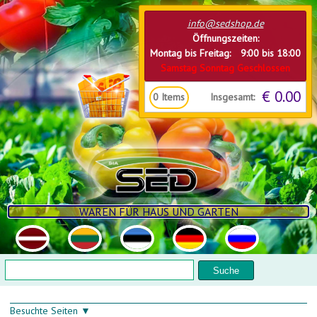
Direkt zum Inhalt
info@sedshop.de
Öffnungszeiten:
Montag bis Freitag: 9:00 bis 18:00
Samstag Sonntag Geschlossen
€ 0.00
Insgesamt:
0
Items
WAREN FÜR HAUS UND GARTEN
Suchformular
Suche
Besuchte Seiten ▼