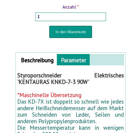
Anzahl
*
HOLZBEARBEITUNGSMASCHINEN
HAUSHALTSWAREN
TÖPFE FÜR PFLANZEN UND UMPFLANZEN
Horizontal Tabs
Beschreibung
(
Parameter
SPRÜHGERÄTE UND BEWÄSSERUNGSSYSTEME
a
k
Styroporschneider Elektrisches
t
FÜR HOF UND GARTEN
'KENTAURAS KNKD-7-3 90W'
i
v
*Maschinelle Übersetzung
STABMATTENZÄUNE 3D- 2D
e
Das KD-7X ist doppelt so schnell wie jedes
r
andere Heißschneidemesser auf dem Markt
R
BABYARTIKEL UND BABYAUSSTATTUNG
zum Schneiden von Leder, Seilen und
e
anderen Polypropylenprodukten.
i
Die Messertemperatur kann in wenigen
TIERBEDARF
t