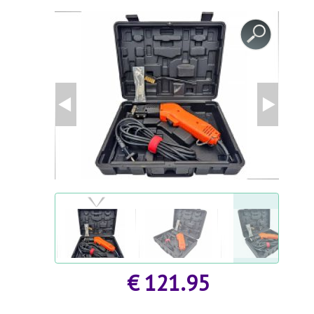
GESUNDHEIT UND SCHÖNHEIT
ZUBEHÖR FÜR GEWÄCHSHÄUSER
AGROFOLIEN UND FOLIEN
MODULGARTENGEBÄUDE
FRÜHBEET
AGROFOLIEN UND FOLIEN
BEETEINFASSUNGEN UND GARTENWEGE
STÜTZEN FÜR PFLANZEN UND STRÄUCHER
BEETEINFASSUNGEN UND GARTENWEGE
GARTENMÖBEL
GARTENTECHNIK
SCHWEIßGERÄTE UND ZUBEHÖR
€ 121.95
STYROPORSCHNEIDER