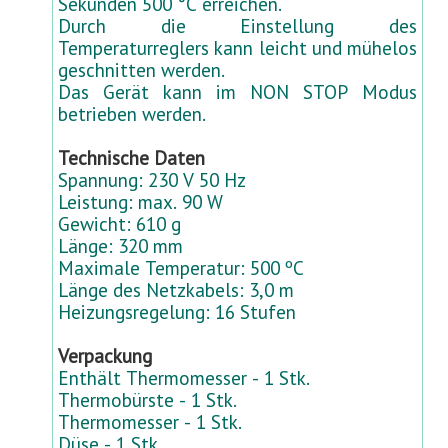
Sekunden 500 °C erreichen.
e
Durch die Einstellung des
r
Temperaturreglers kann leicht und mühelos
)
geschnitten werden.
Das Gerät kann im NON STOP Modus
betrieben werden.
Technische Daten
Spannung: 230 V 50 Hz
Leistung: max. 90 W
Gewicht: 610 g
Länge: 320 mm
Maximale Temperatur: 500 ºC
Länge des Netzkabels: 3,0 m
Heizungsregelung: 16 Stufen
Verpackung
Enthält Thermomesser - 1 Stk.
Thermobürste - 1 Stk.
Thermomesser - 1 Stk.
Düse - 1 Stk.