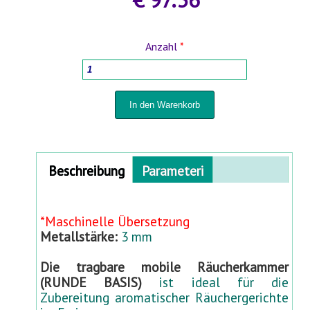
HOLZBEARBEITUNGSMASCHINEN
Anzahl
*
HAUSHALTSWAREN
TÖPFE FÜR PFLANZEN UND UMPFLANZEN
SPRÜHGERÄTE UND BEWÄSSERUNGSSYSTEME
Horizontal Tabs
Beschreibung
Parameteri
(aktiver
FÜR HOF UND GARTEN
Reiter)
*Maschinelle Übersetzung
STABMATTENZÄUNE 3D- 2D
Metallstärke:
3 mm
BABYARTIKEL UND BABYAUSSTATTUNG
Die tragbare mobile Räucherkammer
(RUNDE BASIS)
ist ideal für die
Zubereitung aromatischer Räuchergerichte
TIERBEDARF