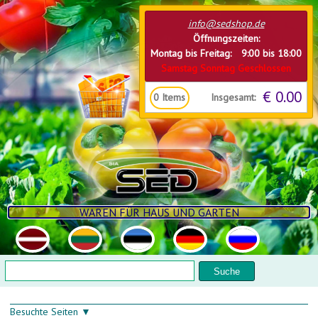
Direkt zum Inhalt
info@sedshop.de
Öffnungszeiten:
Montag bis Freitag: 9:00 bis 18:00
Samstag Sonntag Geschlossen
€ 0.00
Insgesamt:
0
Items
WAREN FÜR HAUS UND GARTEN
Suchformular
Suche
Besuchte Seiten ▼