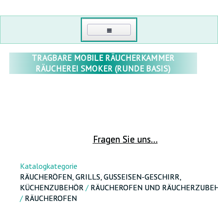
HAUPT
TRAGBARE MOBILE RÄUCHERKAMMER
RÄUCHEREI SMOKER (RUNDE BASIS)
KONTAKTI
MEIN KONTO
EINLOGGEN
FRÜHBEETE UND GEWÄCHSHÄUSER
Fragen Sie uns...
PASSWORT ERNEUERN
GEWÄCHSHÄUSER AUS POLYCARBONAT
RÄUCHERÖFEN, GRILLS, GUSSEISEN-GESCHIRR, KESSEL,
GROẞHANDEL
Katalogkategorie
KÜCHENZUBEHÖR
POLYCARBONAT
RÄUCHERÖFEN, GRILLS, GUSSEISEN-GESCHIRR,
ÜBER UNS
KÜCHENZUBEHÖR
/
RÄUCHEROFEN UND RÄUCHERZUBE
FOLIENGEWÄCHSHAUS TUNNEL
/
RÄUCHEROFEN
SPORT, FREIZEIT UND TOURISMUS
GEWÄCHSHÄUSER AUS HOLZ