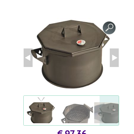
GESUNDHEIT UND SCHÖNHEIT
ZUBEHÖR FÜR GEWÄCHSHÄUSER
AGROFOLIEN UND FOLIEN
MODULGARTENGEBÄUDE
FRÜHBEET
AGROFOLIEN UND FOLIEN
BEETEINFASSUNGEN UND GARTENWEGE
STÜTZEN FÜR PFLANZEN UND STRÄUCHER
BEETEINFASSUNGEN UND GARTENWEGE
GARTENMÖBEL
GARTENTECHNIK
SCHWEIßGERÄTE UND ZUBEHÖR
€ 97.36
STYROPORSCHNEIDER