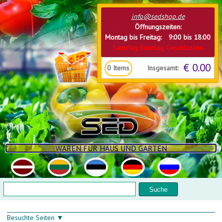
Direkt zum Inhalt
info@sedshop.de
Öffnungszeiten:
Montag bis Freitag: 9:00 bis 18:00
Samstag Sonntag Geschlossen
€ 0.00
Insgesamt:
0
Items
WAREN FÜR HAUS UND GARTEN
Suchformular
Suche
Besuchte Seiten ▼