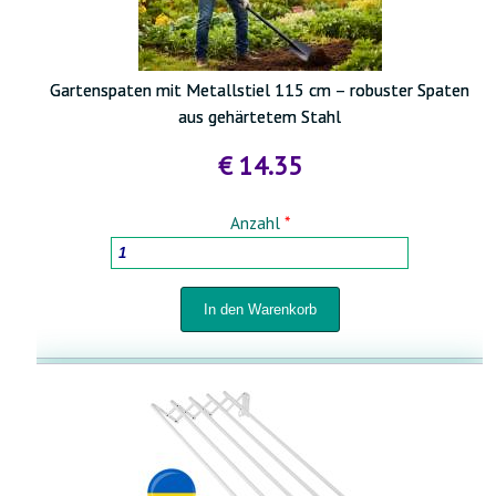
HOLZBEARBEITUNGSMASCHINEN
Gartenspaten mit Metallstiel 115 cm – robuster Spaten
aus gehärtetem Stahl
HAUSHALTSWAREN
€ 14.35
TÖPFE FÜR PFLANZEN UND UMPFLANZEN
Anzahl
*
SPRÜHGERÄTE UND BEWÄSSERUNGSSYSTEME
FÜR HOF UND GARTEN
STABMATTENZÄUNE 3D- 2D
BABYARTIKEL UND BABYAUSSTATTUNG
TIERBEDARF